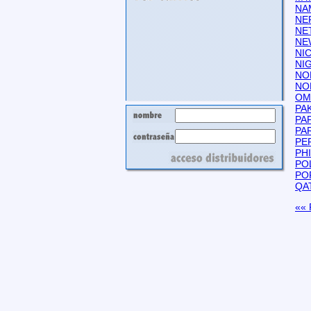
NA
NE
NE
NE
NI
NI
NO
NO
OM
PA
PA
PA
PE
PHI
PO
PO
QA
«« 