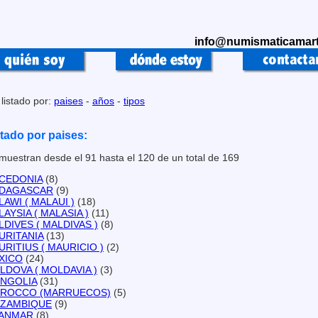
info@numismaticamart
 listado por:
paises
-
años
-
tipos
stado por paises:
muestran desde el 91 hasta el 120 de un total de 169
CEDONIA
(8)
DAGASCAR
(9)
AWI ( MALAUI )
(18)
AYSIA ( MALASIA )
(11)
DIVES ( MALDIVAS )
(8)
URITANIA
(13)
URITIUS ( MAURICIO )
(2)
XICO
(24)
LDOVA ( MOLDAVIA )
(3)
NGOLIA
(31)
ROCCO (MARRUECOS)
(5)
ZAMBIQUE
(9)
ANMAR
(8)