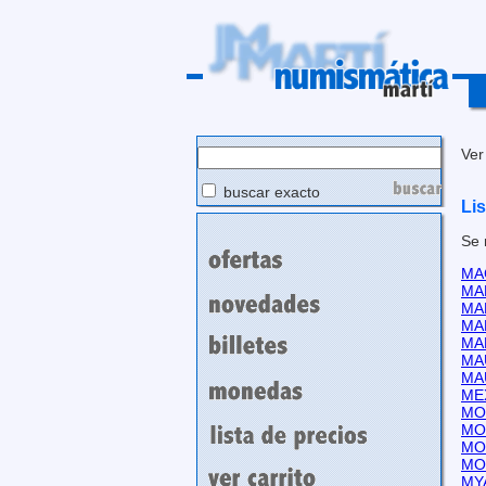
Ver
buscar exacto
Li
Se 
MA
MA
MAL
MAL
MAL
MA
MA
ME
MO
MO
MO
MO
MY