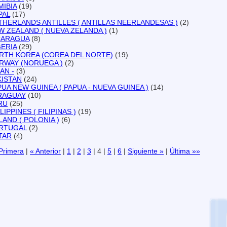
MIBIA
(19)
PAL
(17)
THERLANDS ANTILLES ( ANTILLAS NEERLANDESAS )
(2)
W ZEALAND ( NUEVA ZELANDA )
(1)
CARAGUA
(8)
GERIA
(29)
RTH KOREA (COREA DEL NORTE)
(19)
RWAY (NORUEGA )
(2)
AN -
(3)
KISTAN
(24)
PUA NEW GUINEA ( PAPUA - NUEVA GUINEA )
(14)
RAGUAY
(10)
RU
(25)
LIPPINES ( FILIPINAS )
(19)
LAND ( POLONIA )
(6)
RTUGAL
(2)
TAR
(4)
Primera
|
« Anterior
|
1
|
2
|
3
|
4
|
5
|
6
|
Siguiente »
|
Última »»