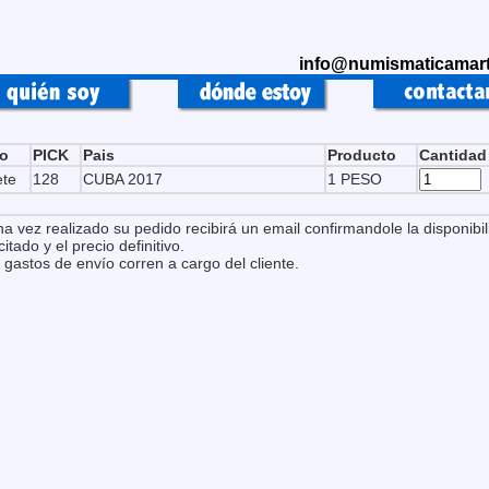
info@numismaticamart
po
PICK
Pais
Producto
Cantidad
ete
128
CUBA 2017
1 PESO
na vez realizado su pedido recibirá un email confirmandole la disponibil
citado y el precio definitivo.
 gastos de envío corren a cargo del cliente.