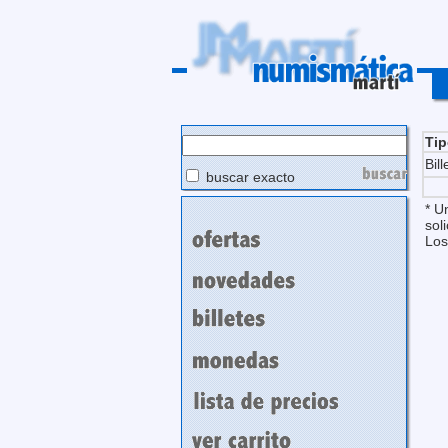
Ti
Bill
buscar exacto
* U
soli
Los