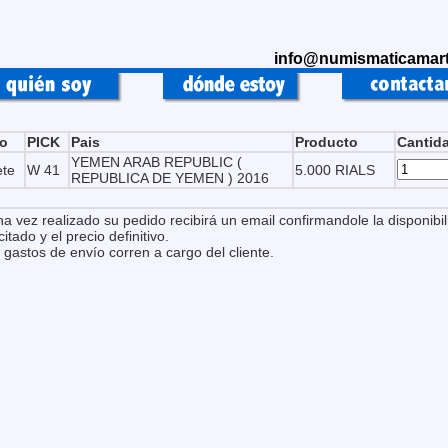
info@numismaticamart
po
PICK
Pais
Producto
Cantid
YEMEN ARAB REPUBLIC (
ete
W 41
5.000 RIALS
REPUBLICA DE YEMEN ) 2016
na vez realizado su pedido recibirá un email confirmandole la disponibil
citado y el precio definitivo.
 gastos de envío corren a cargo del cliente.