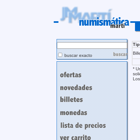
Ti
Bill
buscar exacto
* U
soli
Los