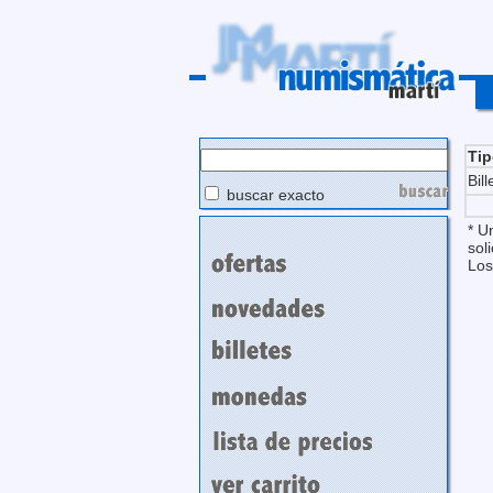
Ti
Bill
buscar exacto
* U
soli
Los