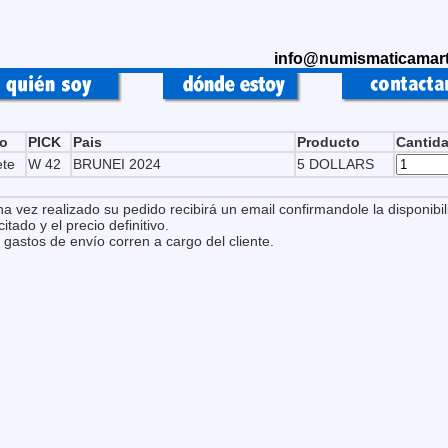
info@numismaticamart
po
PICK
Pais
Producto
Cantid
ete
W 42
BRUNEI 2024
5 DOLLARS
na vez realizado su pedido recibirá un email confirmandole la disponibil
citado y el precio definitivo.
 gastos de envío corren a cargo del cliente.