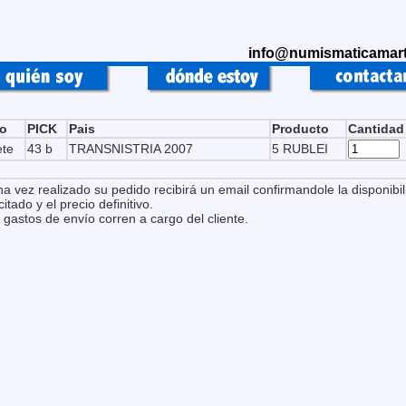
info@numismaticamart
po
PICK
Pais
Producto
Cantidad
ete
43 b
TRANSNISTRIA 2007
5 RUBLEI
na vez realizado su pedido recibirá un email confirmandole la disponibil
citado y el precio definitivo.
 gastos de envío corren a cargo del cliente.