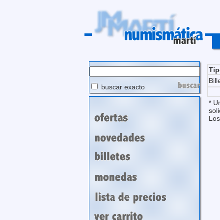
Ti
Bill
buscar exacto
* U
soli
Los