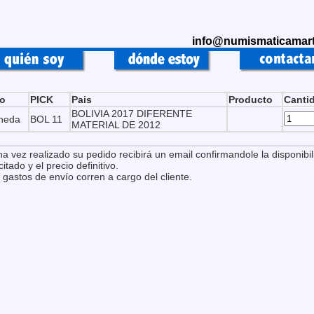
info@numismaticamart
po
PICK
Pais
Producto
Canti
BOLIVIA 2017 DIFERENTE
neda
BOL 11
MATERIAL DE 2012
na vez realizado su pedido recibirá un email confirmandole la disponibil
citado y el precio definitivo.
 gastos de envío corren a cargo del cliente.