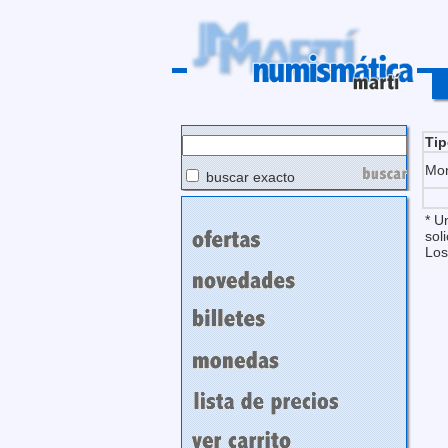
Ti
Mo
buscar exacto
* U
soli
Los