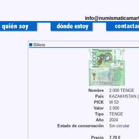
info@numismaticamart
Billete
Nombre
2.000 TENGE
País
KAZAKHSTAN (
PICK
W 53
Valor
2.000
Tipo
TENGE
Año
2024
Estado de conservación
Sin circular
Precio
7,70 €