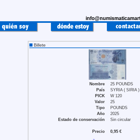
info@numismaticamart
Billete
Nombre
25 POUNDS
País
SYRIA ( SIRIA )
PICK
W 120
Valor
25
Tipo
POUNDS
Año
2025
Estado de conservación
Sin circular
Precio
0,95 €