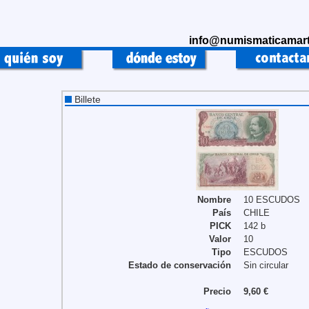
info@numismaticamart
Billete
Nombre
10 ESCUDOS
País
CHILE
PICK
142 b
Valor
10
Tipo
ESCUDOS
Estado de conservación
Sin circular
Precio
9,60 €