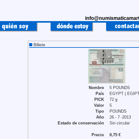
info@numismaticamart
Billete
Nombre
5 POUNDS
País
EGYPT ( EGIPT
PICK
72 g
Valor
5
Tipo
POUNDS
Año
26 - 7 -2013
Estado de conservación
Sin circular
Precio
0,75 €