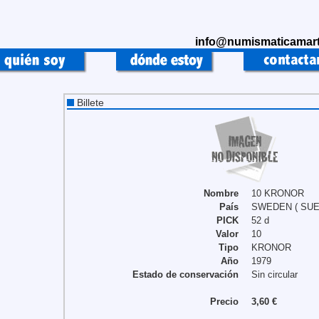
info@numismaticamart
Billete
Nombre
10 KRONOR
País
SWEDEN ( SUE
PICK
52 d
Valor
10
Tipo
KRONOR
Año
1979
Estado de conservación
Sin circular
Precio
3,60 €