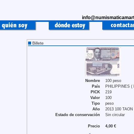
info@numismaticamart
Billete
Nombre
100 peso
País
PHILIPPINES ( 
PICK
219
Valor
100
Tipo
peso
Año
2013 100 TAON
Estado de conservación
Sin circular
Precio
4,00 €