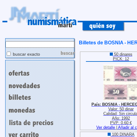
Billetes de BOSNIA - 
buscar exacto
50 dinares
PICK: 12
País: BOSNIA - HERCE
Valor: 50 dinar
Calidad: Sin circula
Año: 1992
PVP: 0.60 €
Ver detalle
|
Añadir al c
100 DINARA