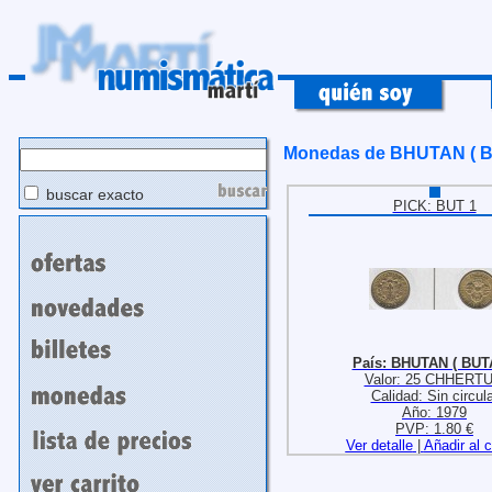
Monedas de BHUTAN ( 
buscar exacto
PICK: BUT 1
País: BHUTAN ( BUT
Valor: 25 CHHERT
Calidad: Sin circula
Año: 1979
PVP: 1.80 €
Ver detalle
|
Añadir al c