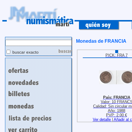
Monedas de FRANCIA
buscar exacto
PICK: FRA 7
País: FRANCIA
Valor: 10 FRANC
Calidad: Sin circular 
Año: 1988
PVP: 2.00 €
Ver detalle
|
Añadir al c