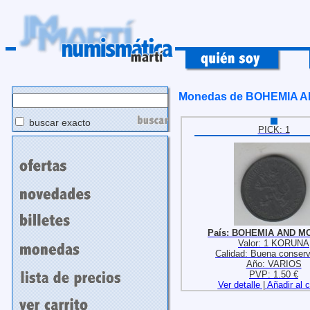
Monedas de BOHEMIA 
buscar exacto
PICK: 1
País: BOHEMIA AND M
Valor: 1 KORUNA
Calidad: Buena conser
Año: VARIOS
PVP: 1.50 €
Ver detalle
|
Añadir al c