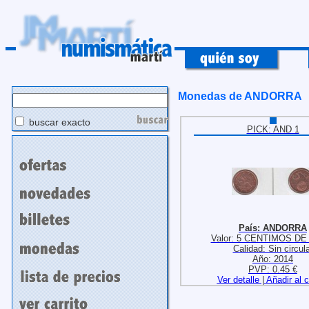
Monedas de ANDORRA
buscar exacto
PICK: AND 1
País: ANDORRA
Valor: 5 CENTIMOS D
Calidad: Sin circula
Año: 2014
PVP: 0.45 €
Ver detalle
|
Añadir al c